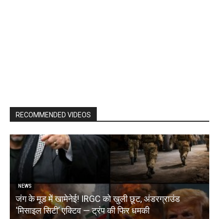
RECOMMENDED VIDEOS
NEWS
जंग के मूड में खामेनेई! IRGC को खुली छूट, अंडरग्राउंड
T
‘मिसाइल सिटी’ एक्टिव — ट्रंप की फिर धमकी
क