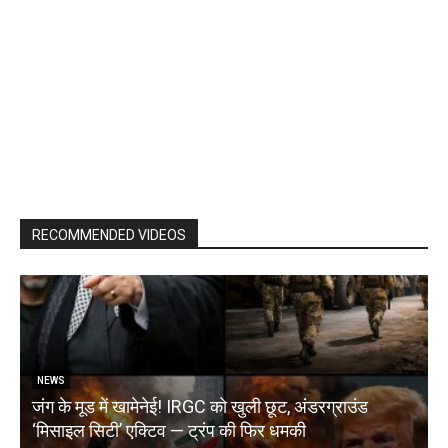
RECOMMENDED VIDEOS
NEWS
जंग के मूड में खामेनेई! IRGC को खुली छूट, अंडरग्राउंड
T
‘मिसाइल सिटी’ एक्टिव — ट्रंप की फिर धमकी
क