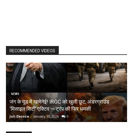
RECOMMENDED VIDEOS
NEWS
जंग के मूड में खामेनेई! IRGC को खुली छूट, अंडरग्राउंड
T
‘मिसाइल सिटी’ एक्टिव — ट्रंप की फिर धमकी
क
Juli Desoza
-
January 10, 2026
0
d