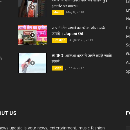
ट,
पंजाबी भाभी के सेक्सी डांस की वीडियो हुई
Li
इंटरनेट पर वायरल
E
May 8, 2018
Music
N
C
जापानी तेल लगाने का तरीका और उसके
फायदे । Japani Oil...
M
August 25, 2019
Lifestyle
S
G
VIDEO: आलिआ भट्ट ने उतारे कपड़े सबके
े
सामने
A
June 4, 2017
Celeb
Sp
OUT US
F
news update is your news, entertainment, music fashion