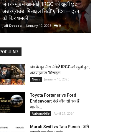
AUTOMOBILE
जंग के मूड में खामेनेई! IRGC को खुली छूट,
अंडरग्राउंड ‘मिसाइल सिटी’ एक्टिव — ट्रंप
Toyota Fortune
की फिर धमकी
देखें कौन सी कार ह
Juli Desoza
-
January 10, 2026
0
dhoni
-
April 21, 202
POPULAR
जंग के मूड में खामेनेई! IRGC को खुली छूट,
अंडरग्राउंड ‘मिसाइल...
January 10, 2026
News
Toyota Fortuner vs Ford
Endeavour: देखें कौन सी कार हैं
आपके...
April 21, 2024
Automobile
Maruti Swift vs Tata Punch : जाने