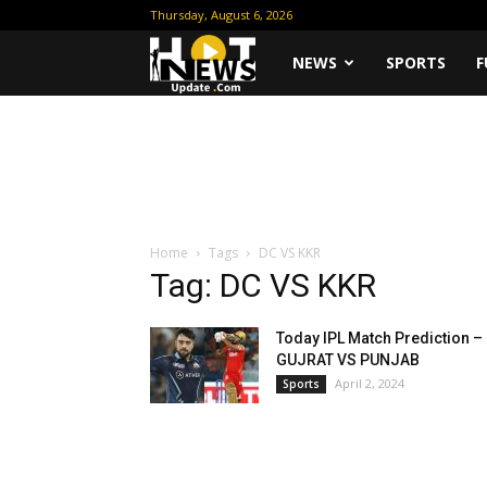
Thursday, August 6, 2026
Hot
NEWS
SPORTS
F
News
Update
Home
Tags
DC VS KKR
Tag: DC VS KKR
Today IPL Match Prediction –
GUJRAT VS PUNJAB
April 2, 2024
Sports