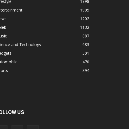
festyle
1998
ntertainment
1905
ews
1202
eleb
1132
usic
887
cience and Technology
683
adgets
501
utomobile
470
orts
394
OLLOW US