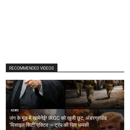
RECOMMENDED VIDEOS
NEWS
जंग के मूड में खामेनेई! IRGC को खुली छूट, अंडरग्राउंड
T
‘मिसाइल सिटी’ एक्टिव — ट्रंप की फिर धमकी
क