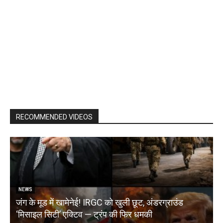
RECOMMENDED VIDEOS
NEWS
जंग के मूड में खामेनेई! IRGC को खुली छूट, अंडरग्राउंड
T
‘मिसाइल सिटी’ एक्टिव — ट्रंप की फिर धमकी
क