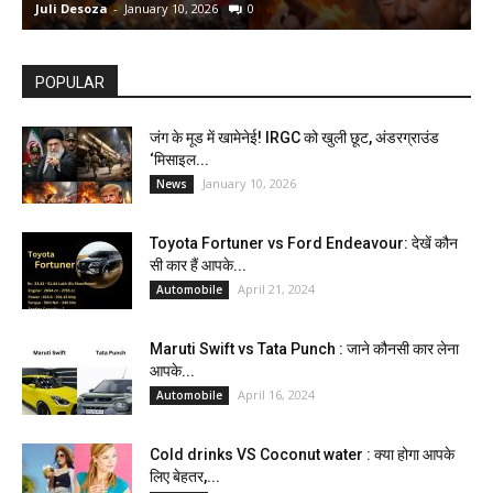
Juli Desoza
-
January 10, 2026
0
d
POPULAR
जंग के मूड में खामेनेई! IRGC को खुली छूट, अंडरग्राउंड
‘मिसाइल...
January 10, 2026
News
Toyota Fortuner vs Ford Endeavour: देखें कौन
सी कार हैं आपके...
April 21, 2024
Automobile
Maruti Swift vs Tata Punch : जाने कौनसी कार लेना
आपके...
April 16, 2024
Automobile
Cold drinks VS Coconut water : क्या होगा आपके
लिए बेहतर,...