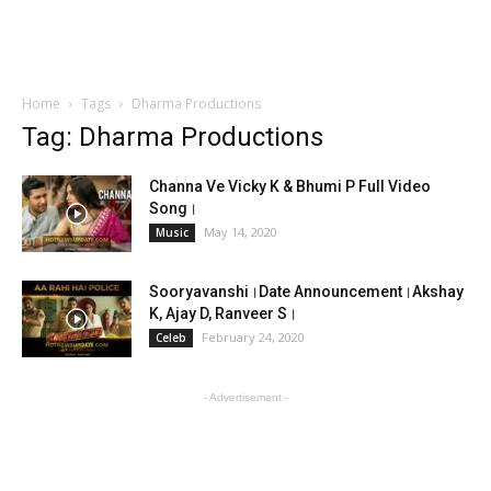
Home
Tags
Dharma Productions
Tag: Dharma Productions
Channa Ve Vicky K & Bhumi P Full Video
Song।
May 14, 2020
Music
Sooryavanshi।Date Announcement।Akshay
K, Ajay D, Ranveer S।
February 24, 2020
Celeb
- Advertisement -