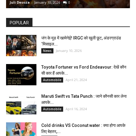
Juli Desoza
-
January 10, 2026
0
d
POPULAR
जंग के मूड में खामेनेई! IRGC को खुली छूट, अंडरग्राउंड
‘मिसाइल...
January 10, 2026
News
Toyota Fortuner vs Ford Endeavour: देखें कौन
सी कार हैं आपके...
April 21, 2024
Automobile
Maruti Swift vs Tata Punch : जाने कौनसी कार लेना
आपके...
April 16, 2024
Automobile
Cold drinks VS Coconut water : क्या होगा आपके
लिए बेहतर,...