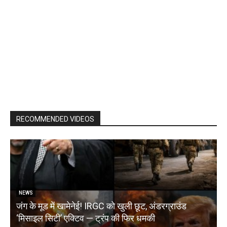
RECOMMENDED VIDEOS
NEWS
जंग के मूड में खामेनेई! IRGC को खुली छूट, अंडरग्राउंड
T
‘मिसाइल सिटी’ एक्टिव — ट्रंप की फिर धमकी
क