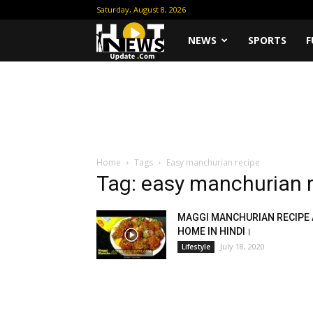
Saturday, August 8, 2026
Hot
NEWS
SPORTS
F
News
Update
Home
Tags
Easy manchurian recipe
Tag: easy manchurian 
MAGGI MANCHURIAN RECIPE 
HOME IN HINDI।
July 18, 2020
Lifestyle