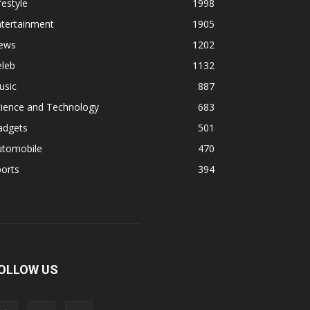
festyle
1998
ntertainment
1905
ews
1202
eleb
1132
usic
887
cience and Technology
683
adgets
501
utomobile
470
orts
394
OLLOW US