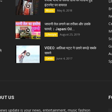
ट,
पंजाबी भाभी के सेक्सी डांस की वीडियो हुई
Li
इंटरनेट पर वायरल
E
May 8, 2018
Music
N
C
जापानी तेल लगाने का तरीका और उसके
फायदे । Japani Oil...
M
August 25, 2019
Lifestyle
S
G
VIDEO: आलिआ भट्ट ने उतारे कपड़े सबके
े
सामने
A
June 4, 2017
Celeb
Sp
OUT US
F
news update is your news, entertainment, music fashion