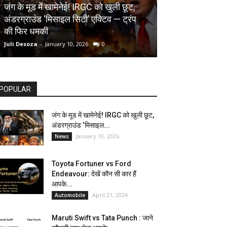
AUTOMOBILE
जंग के मूड में खामेनेई! IRGC को खुली छूट,
अंडरग्राउंड ‘मिसाइल सिटी’ एक्टिव — ट्रंप
Toyota Fortune
की फिर धमकी
देखें कौन सी कार ह
Juli Desoza
-
January 10, 2026
0
dhoni
-
April 21, 202
POPULAR
जंग के मूड में खामेनेई! IRGC को खुली छूट,
अंडरग्राउंड ‘मिसाइल...
January 10, 2026
News
Toyota Fortuner vs Ford
Endeavour: देखें कौन सी कार हैं
आपके...
April 21, 2024
Automobile
Maruti Swift vs Tata Punch : जाने