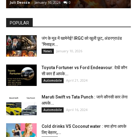
Juli Desoza
-
January 10, 2026
0
d
POPULAR
जंग के मूड में खामेनेई! IRGC को खुली छूट, अंडरग्राउंड
‘मिसाइल...
January 10, 2026
News
Toyota Fortuner vs Ford Endeavour: देखें कौन
सी कार हैं आपके...
April 21, 2024
Automobile
Maruti Swift vs Tata Punch : जाने कौनसी कार लेना
आपके...
April 16, 2024
Automobile
Cold drinks VS Coconut water : क्या होगा आपके
लिए बेहतर,...