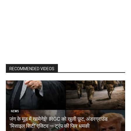
RECOMMENDED VIDEOS
NEWS
जंग के मूड में खामेनेई! IRGC को खुली छूट, अंडरग्राउंड
T
‘मिसाइल सिटी’ एक्टिव — ट्रंप की फिर धमकी
क