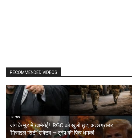
RECOMMENDED VIDEOS
NEWS
जंग के मूड में खामेनेई! IRGC को खुली छूट, अंडरग्राउंड
T
‘मिसाइल सिटी’ एक्टिव — ट्रंप की फिर धमकी
क