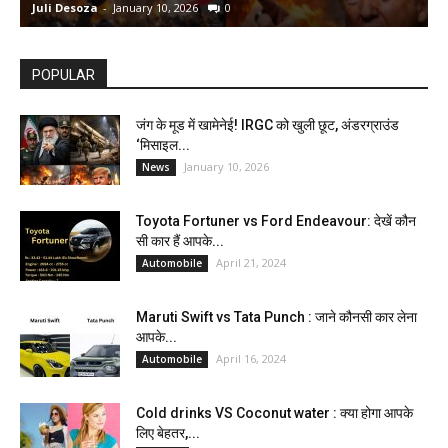
Juli Desoza
-
January 10, 2026
0
d
POPULAR
जंग के मूड में खामेनेई! IRGC को खुली छूट, अंडरग्राउंड
‘मिसाइल...
January 10, 2026
News
Toyota Fortuner vs Ford Endeavour: देखें कौन
सी कार हैं आपके...
April 21, 2024
Automobile
Maruti Swift vs Tata Punch : जाने कौनसी कार लेना
आपके...
April 16, 2024
Automobile
Cold drinks VS Coconut water : क्या होगा आपके
लिए बेहतर,...