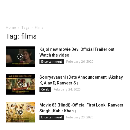
Home
Tags
Films
Tag: films
Kajol new movie Devi Official Trailer out।
Watch the video।
February 26, 2020
Entertainment
Sooryavanshi।Date Announcement।Akshay
K, Ajay D, Ranveer S।
February 24, 2020
Celeb
Movie 83 (Hindi)-Official First Look।Ranveer
Singh।Kabir Khan।
February 20, 2020
Entertainment