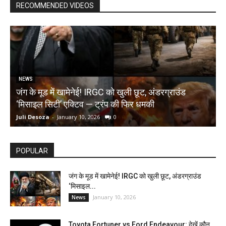
RECOMMENDED VIDEOS
NEWS
जंग के मूड में खामेनेई! IRGC को खुली छूट, अंडरग्राउंड
T
‘मिसाइल सिटी’ एक्टिव — ट्रंप की फिर धमकी
क
Juli Desoza
-
January 10, 2026
0
d
POPULAR
जंग के मूड में खामेनेई! IRGC को खुली छूट, अंडरग्राउंड
‘मिसाइल...
January 10, 2026
News
Toyota Fortuner vs Ford Endeavour: देखें कौन