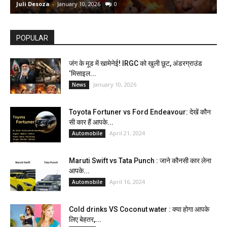
Juli Desoza
-
January 10, 2026
0
d
POPULAR
जंग के मूड में खामेनेई! IRGC को खुली छूट, अंडरग्राउंड
‘मिसाइल...
January 10, 2026
News
Toyota Fortuner vs Ford Endeavour: देखें कौन
सी कार हैं आपके...
April 21, 2024
Automobile
Maruti Swift vs Tata Punch : जाने कौनसी कार लेना
आपके...
April 16, 2024
Automobile
Cold drinks VS Coconut water : क्या होगा आपके
लिए बेहतर,...