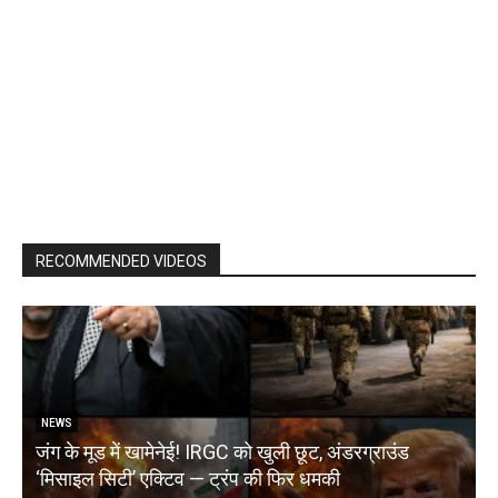
RECOMMENDED VIDEOS
NEWS
जंग के मूड में खामेनेई! IRGC को खुली छूट, अंडरग्राउंड
T
‘मिसाइल सिटी’ एक्टिव — ट्रंप की फिर धमकी
क