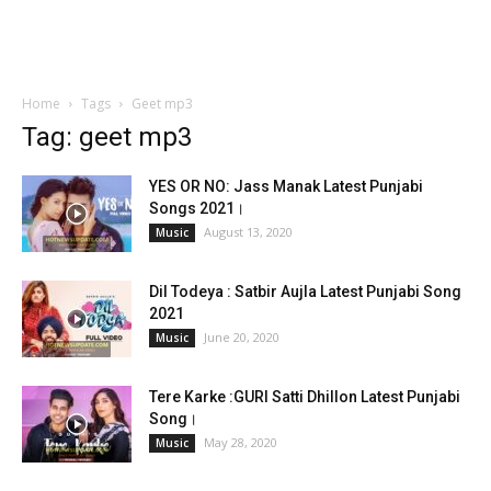
Home
Tags
Geet mp3
Tag: geet mp3
YES OR NO: Jass Manak Latest Punjabi
Songs 2021।
August 13, 2020
Music
Dil Todeya : Satbir Aujla Latest Punjabi Song
2021
June 20, 2020
Music
Tere Karke :GURI Satti Dhillon Latest Punjabi
Song।
May 28, 2020
Music