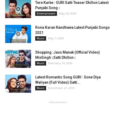
Tere Karke : GURI Satti Teaser Dhillon Latest
Punjabi Song।
May 24, 2020
Entertainment
Rona:Karan Randhawa Latest Punjabi Songs
2021
May 7, 2020
Music
Shopping :Jass Manak (Official Video)
MixSingh।Satti Dhillon।
February 16, 2020
Music
Latest Romantic Song GURI : Sone Diya
Waliyan (Full Video) Satti...
December 27, 2019
Music
- Advertisement -