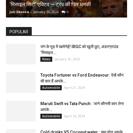
‘मिसाइल सिटी’ एक्टिव — ट्रंप की फिर धमकी
क
Juli Desoza
-
January 10, 2026
0
d
POPULAR
जंग के मूड में खामेनेई! IRGC को खुली छूट, अंडरग्राउंड
‘मिसाइल...
January 10, 2026
News
Toyota Fortuner vs Ford Endeavour: देखें कौन
सी कार हैं आपके...
April 21, 2024
Automobile
Maruti Swift vs Tata Punch : जाने कौनसी कार लेना
आपके...
April 16, 2024
Automobile
Cold drinks VS Coconut water : क्या होगा आपके