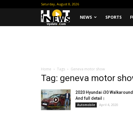
Saturday, August 8, 2026
Hot
NEWS
SPORTS
F
News
Update
Home
Tags
Geneva motor show
Tag: geneva motor sh
2020 Hyundai i30 Walkaround
And full detail।
April 4, 2020
Automobile