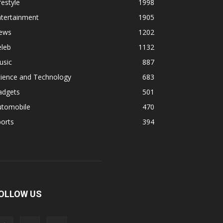
festyle
1998
ntertainment
1905
ews
1202
eleb
1132
usic
887
cience and Technology
683
adgets
501
utomobile
470
orts
394
OLLOW US