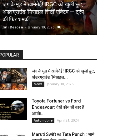
AUTOMOBILE
जंग के मूड में खामेनेई! IRGC को खुली छूट,
अंडरग्राउंड ‘मिसाइल सिटी’ एक्टिव — ट्रंप
Toyota Fortune
की फिर धमकी
देखें कौन सी कार ह
Juli Desoza
-
January 10, 2026
0
dhoni
-
April 21, 202
POPULAR
जंग के मूड में खामेनेई! IRGC को खुली छूट,
अंडरग्राउंड ‘मिसाइल...
January 10, 2026
News
Toyota Fortuner vs Ford
Endeavour: देखें कौन सी कार हैं
आपके...
April 21, 2024
Automobile
Maruti Swift vs Tata Punch : जाने