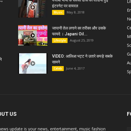
ट,
पंजाबी भाभी के सेक्सी डांस की वीडियो हुई
Li
इंटरनेट पर वायरल
E
May 8, 2018
Music
N
C
जापानी तेल लगाने का तरीका और उसके
फायदे । Japani Oil...
M
August 25, 2019
Lifestyle
S
G
VIDEO: आलिआ भट्ट ने उतारे कपड़े सबके
े
सामने
A
June 4, 2017
Celeb
Sp
OUT US
F
news update is your news, entertainment, music fashion