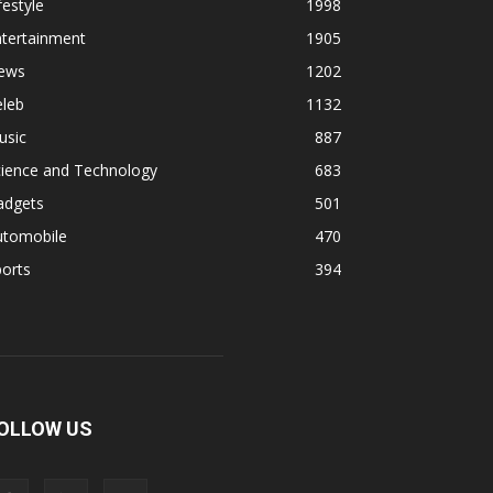
festyle
1998
ntertainment
1905
ews
1202
eleb
1132
usic
887
cience and Technology
683
adgets
501
utomobile
470
orts
394
OLLOW US