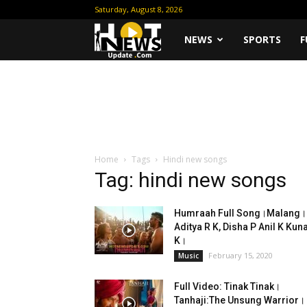
Saturday, August 8, 2026
Hot
NEWS
SPORTS
F
News
Update
Home
Tags
Hindi new songs
Tag: hindi new songs
Humraah Full Song।Malang।
Aditya R K, Disha P Anil K Kuna
K।
February 15, 2020
Music
Full Video: Tinak Tinak।
Tanhaji:The Unsung Warrior।