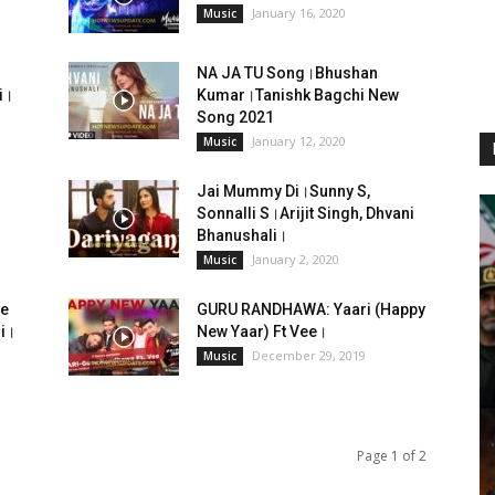
January 16, 2020
Music
NA JA TU Song।Bhushan
i।
Kumar।Tanishk Bagchi New
Song 2021
January 12, 2020
Music
Jai Mummy Di।Sunny S,
Sonnalli S।Arijit Singh, Dhvani
Bhanushali।
January 2, 2020
Music
he
GURU RANDHAWA: Yaari (Happy
i।
New Yaar) Ft Vee।
December 29, 2019
Music
Page 1 of 2