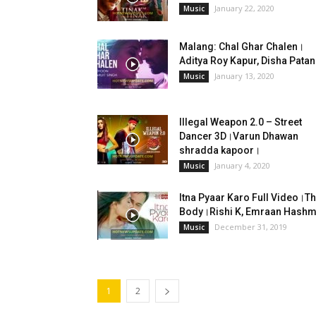
January 22, 2020
Music
Malang: Chal Ghar Chalen।
Aditya Roy Kapur, Disha Patan
January 13, 2020
Music
Illegal Weapon 2.0 – Street
Dancer 3D।Varun Dhawan
shradda kapoor।
January 4, 2020
Music
Itna Pyaar Karo Full Video।T
Body।Rishi K, Emraan Hashm
December 31, 2019
Music
1
2