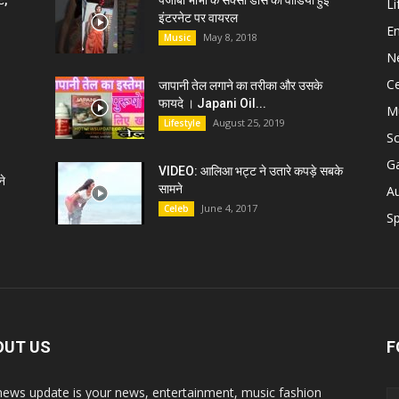
ट,
पंजाबी भाभी के सेक्सी डांस की वीडियो हुई
Li
इंटरनेट पर वायरल
E
May 8, 2018
Music
N
C
जापानी तेल लगाने का तरीका और उसके
फायदे । Japani Oil...
M
August 25, 2019
Lifestyle
S
G
VIDEO: आलिआ भट्ट ने उतारे कपड़े सबके
े
सामने
A
June 4, 2017
Celeb
Sp
OUT US
F
news update is your news, entertainment, music fashion