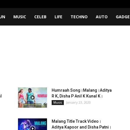
UN
MUSIC
CELEB
LIFE
TECHNO
AUTO
GADGE
Humraah Song।Malang।Aditya
l
R K, Disha P Anil K Kunal K।
January 23, 2020
Music
Malang Title Track Video।
Aditya Kapoor and Disha Patni।