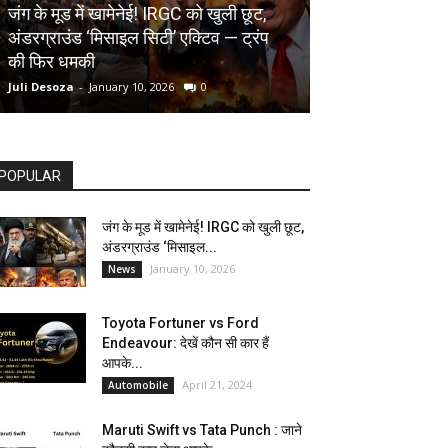
AUTOMOBILE
जंग के मूड में खामेनेई! IRGC को खुली छूट,
अंडरग्राउंड ‘मिसाइल सिटी’ एक्टिव — ट्रंप
Toyota Fortune
की फिर धमकी
देखें कौन सी कार ह
Juli Desoza
-
January 10, 2026
0
dhoni
-
April 21, 202
POPULAR
जंग के मूड में खामेनेई! IRGC को खुली छूट,
अंडरग्राउंड ‘मिसाइल...
January 10, 2026
News
Toyota Fortuner vs Ford
Endeavour: देखें कौन सी कार हैं
आपके...
April 21, 2024
Automobile
Maruti Swift vs Tata Punch : जाने