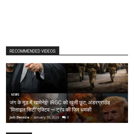
RECOMMENDED VIDEOS
NEWS
जंग के मूड में खामेनेई! IRGC को खुली छूट, अंडरग्राउंड
T
‘मिसाइल सिटी’ एक्टिव — ट्रंप की फिर धमकी
क
Juli Desoza
-
January 10, 2026
0
d