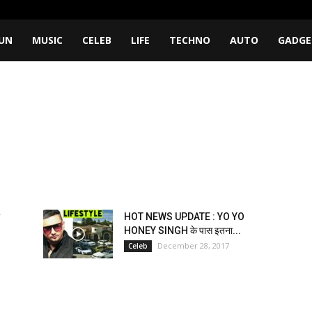
UN
MUSIC
CELEB
LIFE
TECHNO
AUTO
GADGE
HOT NEWS UPDATE : YO YO
HONEY SINGH के पास इतना...
December 28, 2017
Celeb