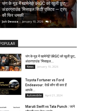
AUTOMOBILE
जंग के मूड में खामेनेई! IRGC को खुली छूट,
अंडरग्राउंड ‘मिसाइल सिटी’ एक्टिव — ट्रंप
Toyota Fortune
की फिर धमकी
देखें कौन सी कार ह
Juli Desoza
-
January 10, 2026
0
dhoni
-
April 21, 202
POPULAR
जंग के मूड में खामेनेई! IRGC को खुली छूट,
अंडरग्राउंड ‘मिसाइल...
January 10, 2026
News
Toyota Fortuner vs Ford
Endeavour: देखें कौन सी कार हैं
आपके...
April 21, 2024
Automobile
Maruti Swift vs Tata Punch : जाने