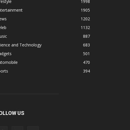
festyle
1998
ntertainment
1905
ews
1202
eleb
1132
usic
887
cience and Technology
683
adgets
501
utomobile
470
orts
394
OLLOW US