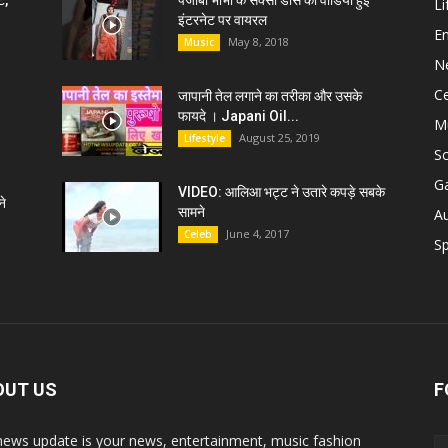
ट,
पंजाबी भाभी के सेक्सी डांस की वीडियो हुई
Li
इंटरनेट पर वायरल
E
May 8, 2018
Music
N
C
जापानी तेल लगाने का तरीका और उसके
फायदे । Japani Oil...
M
August 25, 2019
Lifestyle
S
G
VIDEO: आलिआ भट्ट ने उतारे कपड़े सबके
े
सामने
A
June 4, 2017
Celeb
Sp
OUT US
F
news update is your news, entertainment, music fashion