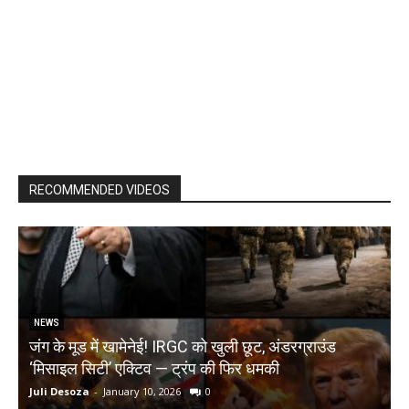
RECOMMENDED VIDEOS
NEWS
जंग के मूड में खामेनेई! IRGC को खुली छूट, अंडरग्राउंड
T
‘मिसाइल सिटी’ एक्टिव — ट्रंप की फिर धमकी
क
Juli Desoza
-
January 10, 2026
0
d