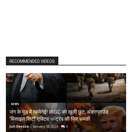
RECOMMENDED VIDEOS
NEWS
जंग के मूड में खामेनेई! IRGC को खुली छूट, अंडरग्राउंड
T
‘मिसाइल सिटी’ एक्टिव — ट्रंप की फिर धमकी
क
Juli Desoza
-
January 10, 2026
0
d