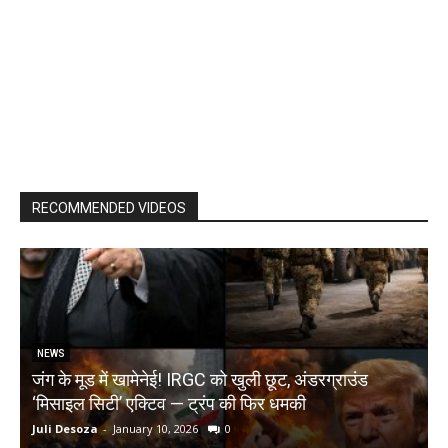
RECOMMENDED VIDEOS
NEWS
जंग के मूड में खामेनेई! IRGC को खुली छूट, अंडरग्राउंड
T
‘मिसाइल सिटी’ एक्टिव — ट्रंप की फिर धमकी
क
Juli Desoza
-
January 10, 2026
0
d