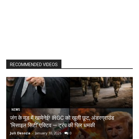
RECOMMENDED VIDEOS
NEWS
जंग के मूड में खामेनेई! IRGC को खुली छूट, अंडरग्राउंड
T
‘मिसाइल सिटी’ एक्टिव — ट्रंप की फिर धमकी
क
Juli Desoza
-
January 10, 2026
0
d