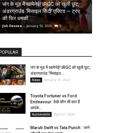
AUTOMOBILE
जंग के मूड में खामेनेई! IRGC को खुली छूट,
अंडरग्राउंड ‘मिसाइल सिटी’ एक्टिव — ट्रंप
Toyota Fortune
की फिर धमकी
देखें कौन सी कार ह
Juli Desoza
-
January 10, 2026
0
dhoni
-
April 21, 202
POPULAR
जंग के मूड में खामेनेई! IRGC को खुली छूट,
अंडरग्राउंड ‘मिसाइल...
January 10, 2026
News
Toyota Fortuner vs Ford
Endeavour: देखें कौन सी कार हैं
आपके...
April 21, 2024
Automobile
Maruti Swift vs Tata Punch : जाने