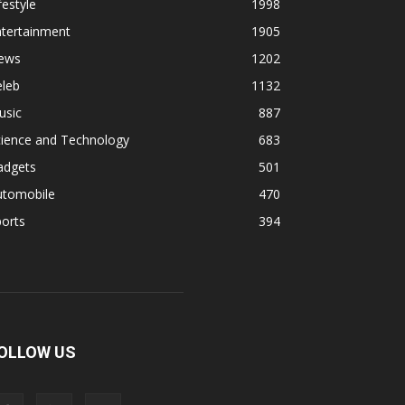
festyle
1998
ntertainment
1905
ews
1202
eleb
1132
usic
887
cience and Technology
683
adgets
501
utomobile
470
orts
394
OLLOW US