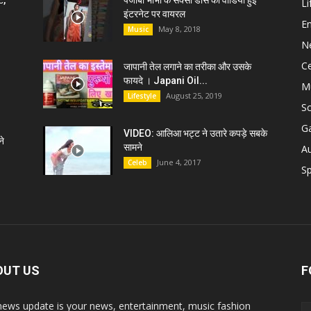
ट,
पंजाबी भाभी के सेक्सी डांस की वीडियो हुई
Li
इंटरनेट पर वायरल
E
May 8, 2018
Music
N
C
जापानी तेल लगाने का तरीका और उसके
फायदे । Japani Oil...
M
August 25, 2019
Lifestyle
S
G
VIDEO: आलिआ भट्ट ने उतारे कपड़े सबके
े
सामने
A
June 4, 2017
Celeb
Sp
OUT US
F
news update is your news, entertainment, music fashion