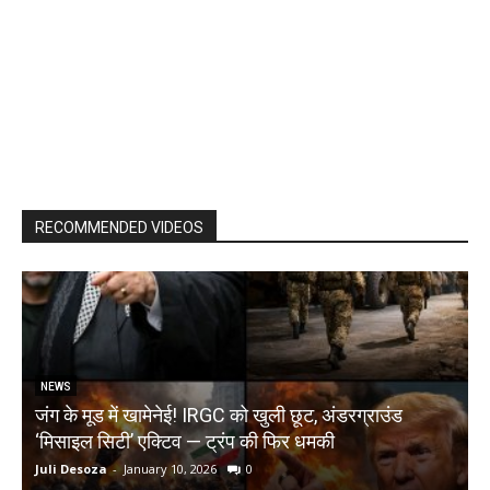
RECOMMENDED VIDEOS
NEWS
जंग के मूड में खामेनेई! IRGC को खुली छूट, अंडरग्राउंड
T
‘मिसाइल सिटी’ एक्टिव — ट्रंप की फिर धमकी
क
Juli Desoza
-
January 10, 2026
0
d