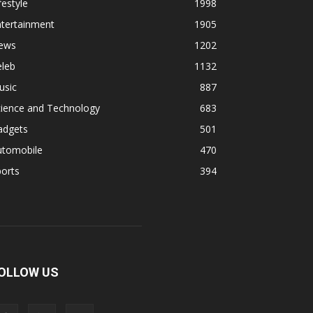
festyle
1998
ntertainment
1905
ews
1202
eleb
1132
usic
887
cience and Technology
683
adgets
501
utomobile
470
orts
394
OLLOW US