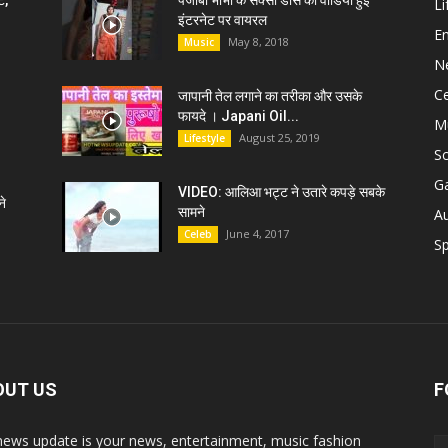
ट,
पंजाबी भाभी के सेक्सी डांस की वीडियो हुई
Li
इंटरनेट पर वायरल
E
May 8, 2018
Music
N
C
जापानी तेल लगाने का तरीका और उसके
फायदे । Japani Oil...
M
August 25, 2019
Lifestyle
S
G
VIDEO: आलिआ भट्ट ने उतारे कपड़े सबके
े
सामने
A
June 4, 2017
Celeb
Sp
OUT US
F
news update is your news, entertainment, music fashion