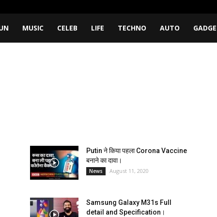
UN
MUSIC
CELEB
LIFE
TECHNO
AUTO
GADGE
Putin ने किया पहला Corona Vaccine
बनाने का दावा।
August 11, 2020
News
Samsung Galaxy M31s Full
detail and Specification।