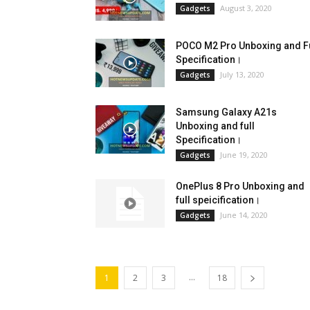
August 3, 2020
Gadgets
POCO M2 Pro Unboxing and Fu
Specification।
July 13, 2020
Gadgets
Samsung Galaxy A21s
Unboxing and full
Specification।
June 19, 2020
Gadgets
OnePlus 8 Pro Unboxing and
full speicification।
June 14, 2020
Gadgets
...
1
2
3
18