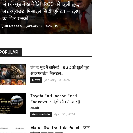
AUTOMOBILE
जंग के मूड में खामेनेई! IRGC को खुली छूट,
अंडरग्राउंड ‘मिसाइल सिटी’ एक्टिव — ट्रंप
Toyota Fortune
की फिर धमकी
देखें कौन सी कार ह
Juli Desoza
-
January 10, 2026
0
dhoni
-
April 21, 202
POPULAR
जंग के मूड में खामेनेई! IRGC को खुली छूट,
अंडरग्राउंड ‘मिसाइल...
January 10, 2026
News
Toyota Fortuner vs Ford
Endeavour: देखें कौन सी कार हैं
आपके...
April 21, 2024
Automobile
Maruti Swift vs Tata Punch : जाने