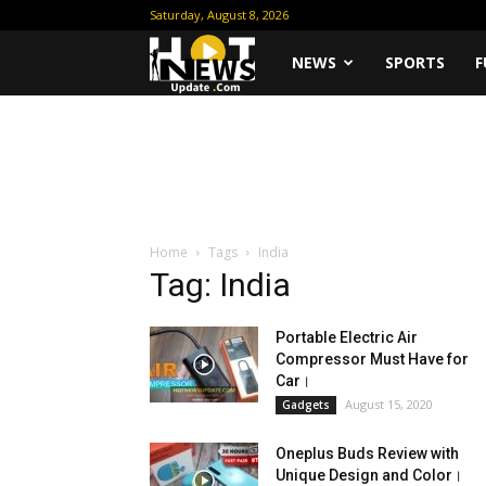
Saturday, August 8, 2026
Hot
NEWS
SPORTS
F
News
Update
Home
Tags
India
Tag: India
Portable Electric Air
Compressor Must Have for
Car।
August 15, 2020
Gadgets
Oneplus Buds Review with
Unique Design and Color।