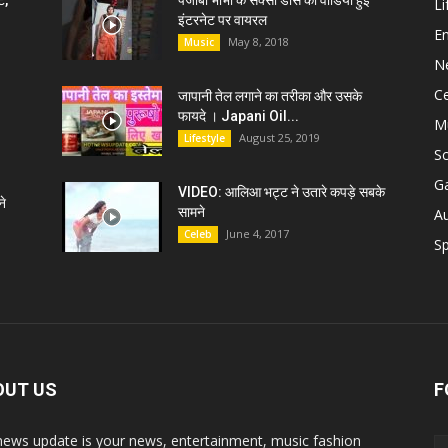
ट,
पंजाबी भाभी के सेक्सी डांस की वीडियो हुई
Li
इंटरनेट पर वायरल
E
May 8, 2018
Music
N
C
जापानी तेल लगाने का तरीका और उसके
फायदे । Japani Oil...
M
August 25, 2019
Lifestyle
S
G
VIDEO: आलिआ भट्ट ने उतारे कपड़े सबके
े
सामने
A
June 4, 2017
Celeb
Sp
OUT US
F
news update is your news, entertainment, music fashion