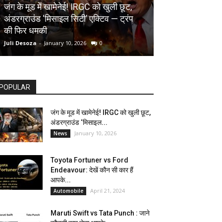
AUTOMOBILE
जंग के मूड में खामेनेई! IRGC को खुली छूट,
अंडरग्राउंड ‘मिसाइल सिटी’ एक्टिव — ट्रंप
Toyota Fortune
की फिर धमकी
देखें कौन सी कार ह
Juli Desoza
-
January 10, 2026
0
dhoni
-
April 21, 202
POPULAR
जंग के मूड में खामेनेई! IRGC को खुली छूट,
अंडरग्राउंड ‘मिसाइल...
January 10, 2026
News
Toyota Fortuner vs Ford
Endeavour: देखें कौन सी कार हैं
आपके...
April 21, 2024
Automobile
Maruti Swift vs Tata Punch : जाने