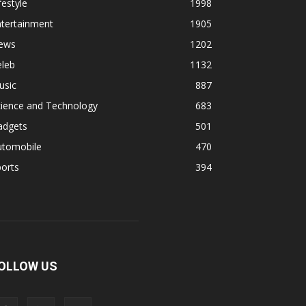
festyle
1998
ntertainment
1905
ews
1202
eleb
1132
usic
887
cience and Technology
683
adgets
501
utomobile
470
orts
394
OLLOW US