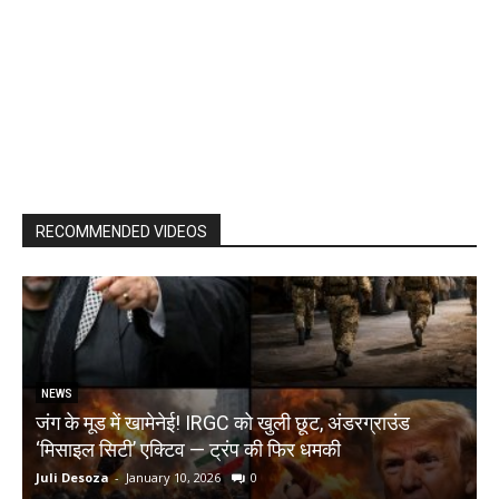
RECOMMENDED VIDEOS
NEWS
जंग के मूड में खामेनेई! IRGC को खुली छूट, अंडरग्राउंड
T
‘मिसाइल सिटी’ एक्टिव — ट्रंप की फिर धमकी
क
Juli Desoza
-
January 10, 2026
0
d