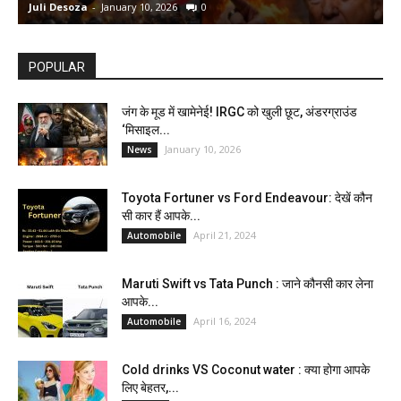
Juli Desoza
-
January 10, 2026
0
d
POPULAR
जंग के मूड में खामेनेई! IRGC को खुली छूट, अंडरग्राउंड
‘मिसाइल...
January 10, 2026
News
Toyota Fortuner vs Ford Endeavour: देखें कौन
सी कार हैं आपके...
April 21, 2024
Automobile
Maruti Swift vs Tata Punch : जाने कौनसी कार लेना
आपके...
April 16, 2024
Automobile
Cold drinks VS Coconut water : क्या होगा आपके
लिए बेहतर,...