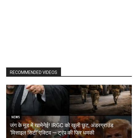
RECOMMENDED VIDEOS
NEWS
जंग के मूड में खामेनेई! IRGC को खुली छूट, अंडरग्राउंड
T
‘मिसाइल सिटी’ एक्टिव — ट्रंप की फिर धमकी
क