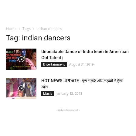
Home
Tags
Indian dancers
Tag: indian dancers
Unbeatable Dance of India team In American
Got Talent।
August 31, 2019
Entertainment
HOT NEWS UPDATE : इस लड़के और लड़की ने ऐसा
डांस...
January 12, 2018
Music
- Advertisement -