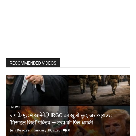
RECOMMENDED VIDEOS
NEWS
जंग के मूड में खामेनेई! IRGC को खुली छूट, अंडरग्राउंड
T
‘मिसाइल सिटी’ एक्टिव — ट्रंप की फिर धमकी
क
Juli Desoza
-
January 10, 2026
0
d