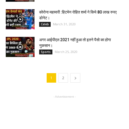
कोरोना महामारी :हिटमेन रोहित शर्मा ने किये 80 लाख रुपए
डोनेट।
March 31, 2020
Celeb
अगर आईपीएल 2021 नहीं हुआ तो इतने पैसो का होगा
नुकसान।
March 25, 2020
Sports
1
2
- Advertisement -