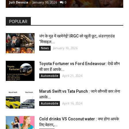
Juli Desoza
-
January 10, 2026
0
d
POPULAR
जंग के मूड में खामेनेई! IRGC को खुली छूट, अंडरग्राउंड
‘मिसाइल...
January 10, 2026
News
Toyota Fortuner vs Ford Endeavour: देखें कौन
सी कार हैं आपके...
April 21, 2024
Automobile
Maruti Swift vs Tata Punch : जाने कौनसी कार लेना
आपके...
April 16, 2024
Automobile
Cold drinks VS Coconut water : क्या होगा आपके
लिए बेहतर,...