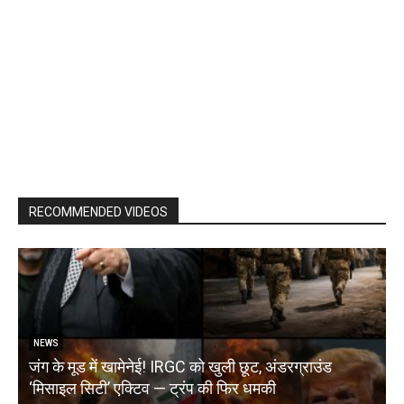
RECOMMENDED VIDEOS
NEWS
जंग के मूड में खामेनेई! IRGC को खुली छूट, अंडरग्राउंड
T
‘मिसाइल सिटी’ एक्टिव — ट्रंप की फिर धमकी
क