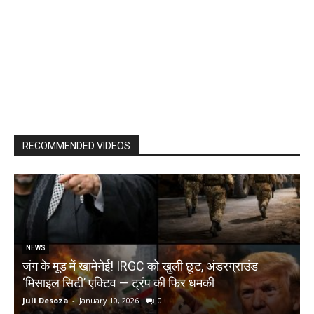
RECOMMENDED VIDEOS
NEWS
जंग के मूड में खामेनेई! IRGC को खुली छूट, अंडरग्राउंड
T
‘मिसाइल सिटी’ एक्टिव — ट्रंप की फिर धमकी
क
Juli Desoza
-
January 10, 2026
0
d