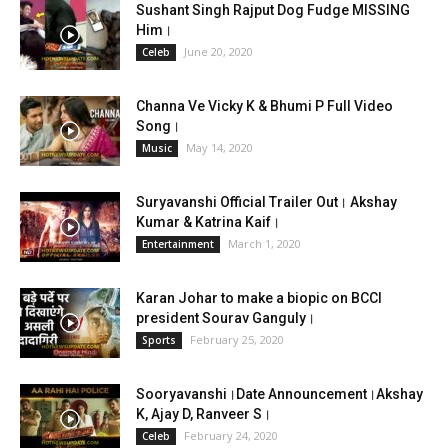
Sushant Singh Rajput Dog Fudge MISSING
Him।
June 20, 2020
Celeb
Channa Ve Vicky K & Bhumi P Full Video
Song।
May 14, 2020
Music
Suryavanshi Official Trailer Out। Akshay
Kumar & Katrina Kaif।
March 1, 2020
Entertainment
Karan Johar to make a biopic on BCCI
president Sourav Ganguly।
February 25, 2020
Sports
Sooryavanshi।Date Announcement।Akshay
K, Ajay D, Ranveer S।
February 24, 2020
Celeb