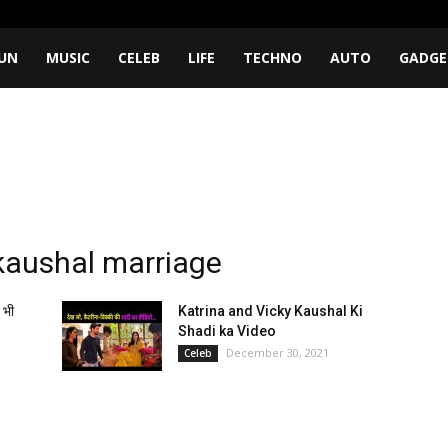
UN
MUSIC
CELEB
LIFE
TECHNO
AUTO
GADGE
 kaushal marriage
 भी
Katrina and Vicky Kaushal Ki
Shadi ka Video
December 30, 2021
Celeb