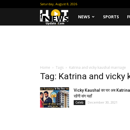
Saturday, August 8, 2026
Hot
NEWS
SPORTS
F
News
Update
Home
Tags
Katrina and vicky kaushal marriage
Tag: Katrina and vicky
Vicky Kaushal का घर अब Katrina
रहेंगी संग यहाँ
December 30, 2021
Celeb