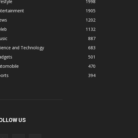
festyle
1998
ntertainment
1905
ews
1202
eleb
1132
usic
887
cience and Technology
683
adgets
501
utomobile
470
orts
394
OLLOW US