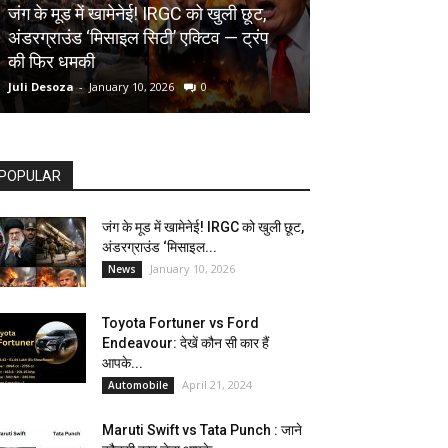
AUTOMOBILE
जंग के मूड में खामेनेई! IRGC को खुली छूट,
अंडरग्राउंड ‘मिसाइल सिटी’ एक्टिव — ट्रंप
Toyota Fortune
की फिर धमकी
देखें कौन सी कार ह
Juli Desoza
-
January 10, 2026
0
dhoni
-
April 21, 202
POPULAR
जंग के मूड में खामेनेई! IRGC को खुली छूट,
अंडरग्राउंड ‘मिसाइल...
January 10, 2026
News
Toyota Fortuner vs Ford
Endeavour: देखें कौन सी कार हैं
आपके...
April 21, 2024
Automobile
Maruti Swift vs Tata Punch : जाने