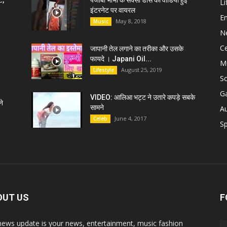
ट,
पंजाबी भाभी के सेक्सी डांस की वीडियो हुई
Li
इंटरनेट पर वायरल
E
May 8, 2018
Music
N
C
जापानी तेल लगाने का तरीका और उसके
फायदे । Japani Oil...
M
August 25, 2019
Lifestyle
S
G
VIDEO: आलिआ भट्ट ने उतारे कपड़े सबके
े
सामने
A
June 4, 2017
Celeb
Sp
OUT US
F
news update is your news, entertainment, music fashion