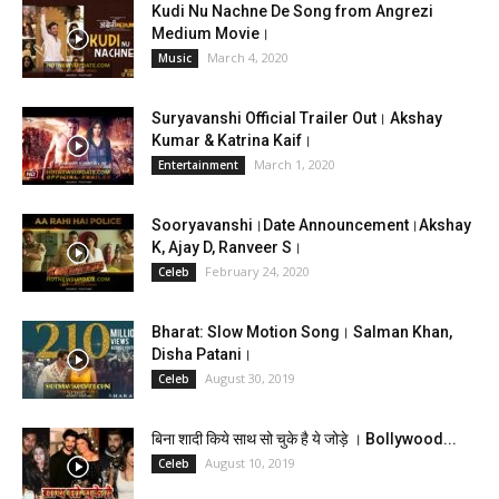
Kudi Nu Nachne De Song from Angrezi
Medium Movie।
March 4, 2020
Music
Suryavanshi Official Trailer Out। Akshay
Kumar & Katrina Kaif।
March 1, 2020
Entertainment
Sooryavanshi।Date Announcement।Akshay
K, Ajay D, Ranveer S।
February 24, 2020
Celeb
Bharat: Slow Motion Song। Salman Khan,
Disha Patani।
August 30, 2019
Celeb
बिना शादी किये साथ सो चुके है ये जोड़े । Bollywood...
August 10, 2019
Celeb