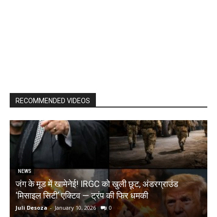
RECOMMENDED VIDEOS
NEWS
जंग के मूड में खामेनेई! IRGC को खुली छूट, अंडरग्राउंड
T
‘मिसाइल सिटी’ एक्टिव — ट्रंप की फिर धमकी
क
Juli Desoza
-
January 10, 2026
0
d