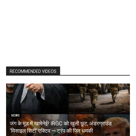
RECOMMENDED VIDEOS
NEWS
जंग के मूड में खामेनेई! IRGC को खुली छूट, अंडरग्राउंड
T
‘मिसाइल सिटी’ एक्टिव — ट्रंप की फिर धमकी
क