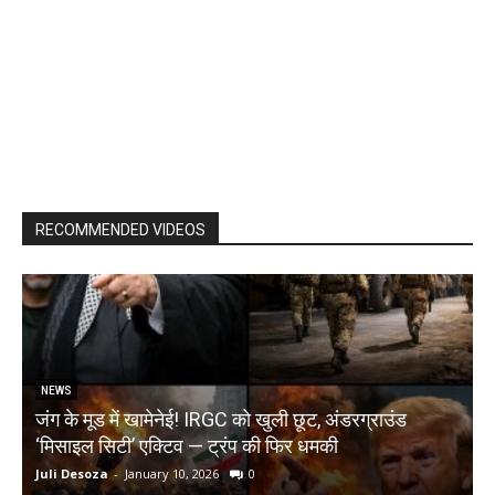
RECOMMENDED VIDEOS
NEWS
जंग के मूड में खामेनेई! IRGC को खुली छूट, अंडरग्राउंड
T
‘मिसाइल सिटी’ एक्टिव — ट्रंप की फिर धमकी
क
Juli Desoza
-
January 10, 2026
0
d