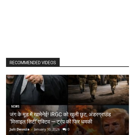
RECOMMENDED VIDEOS
NEWS
जंग के मूड में खामेनेई! IRGC को खुली छूट, अंडरग्राउंड
T
‘मिसाइल सिटी’ एक्टिव — ट्रंप की फिर धमकी
क
Juli Desoza
-
January 10, 2026
0
d