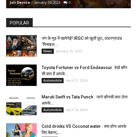
Juli Desoza
-
January 10, 2026
0
d
POPULAR
जंग के मूड में खामेनेई! IRGC को खुली छूट, अंडरग्राउंड
‘मिसाइल...
January 10, 2026
News
Toyota Fortuner vs Ford Endeavour: देखें कौन
सी कार हैं आपके...
April 21, 2024
Automobile
Maruti Swift vs Tata Punch : जाने कौनसी कार लेना
आपके...
April 16, 2024
Automobile
Cold drinks VS Coconut water : क्या होगा आपके
लिए बेहतर,...