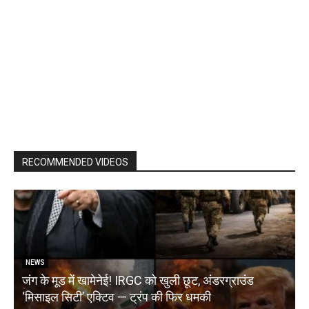
RECOMMENDED VIDEOS
NEWS
जंग के मूड में खामेनेई! IRGC को खुली छूट, अंडरग्राउंड
T
‘मिसाइल सिटी’ एक्टिव — ट्रंप की फिर धमकी
क