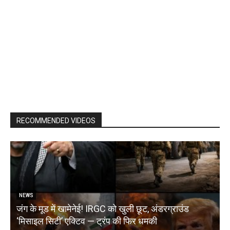
RECOMMENDED VIDEOS
NEWS
जंग के मूड में खामेनेई! IRGC को खुली छूट, अंडरग्राउंड
T
‘मिसाइल सिटी’ एक्टिव — ट्रंप की फिर धमकी
क