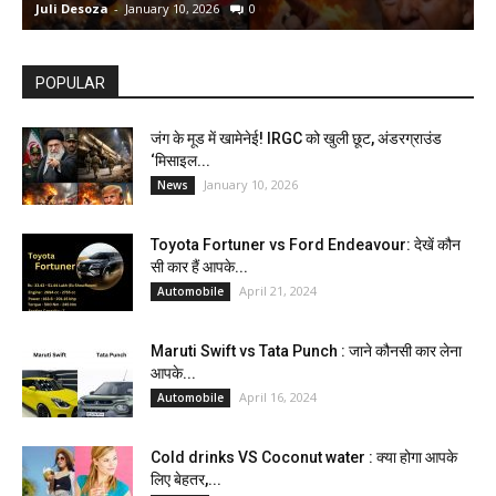
Juli Desoza
-
January 10, 2026
0
d
POPULAR
जंग के मूड में खामेनेई! IRGC को खुली छूट, अंडरग्राउंड
‘मिसाइल...
January 10, 2026
News
Toyota Fortuner vs Ford Endeavour: देखें कौन
सी कार हैं आपके...
April 21, 2024
Automobile
Maruti Swift vs Tata Punch : जाने कौनसी कार लेना
आपके...
April 16, 2024
Automobile
Cold drinks VS Coconut water : क्या होगा आपके
लिए बेहतर,...