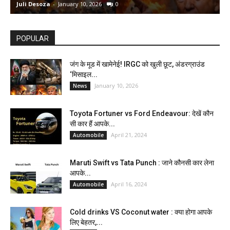
Juli Desoza
-
January 10, 2026
0
d
POPULAR
जंग के मूड में खामेनेई! IRGC को खुली छूट, अंडरग्राउंड
‘मिसाइल...
January 10, 2026
News
Toyota Fortuner vs Ford Endeavour: देखें कौन
सी कार हैं आपके...
April 21, 2024
Automobile
Maruti Swift vs Tata Punch : जाने कौनसी कार लेना
आपके...
April 16, 2024
Automobile
Cold drinks VS Coconut water : क्या होगा आपके
लिए बेहतर,...