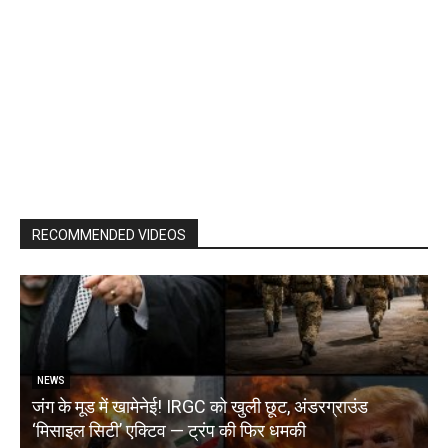
RECOMMENDED VIDEOS
NEWS
जंग के मूड में खामेनेई! IRGC को खुली छूट, अंडरग्राउंड
T
‘मिसाइल सिटी’ एक्टिव — ट्रंप की फिर धमकी
क