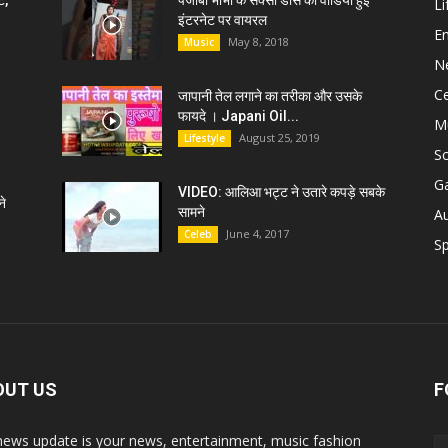
ट,
पंजाबी भाभी के सेक्सी डांस की वीडियो हुई
Li
इंटरनेट पर वायरल
E
May 8, 2018
Music
N
C
जापानी तेल लगाने का तरीका और उसके
फायदे । Japani Oil...
M
August 25, 2019
Lifestyle
S
G
VIDEO: आलिआ भट्ट ने उतारे कपड़े सबके
े
सामने
A
June 4, 2017
Celeb
Sp
OUT US
F
news update is your news, entertainment, music fashion