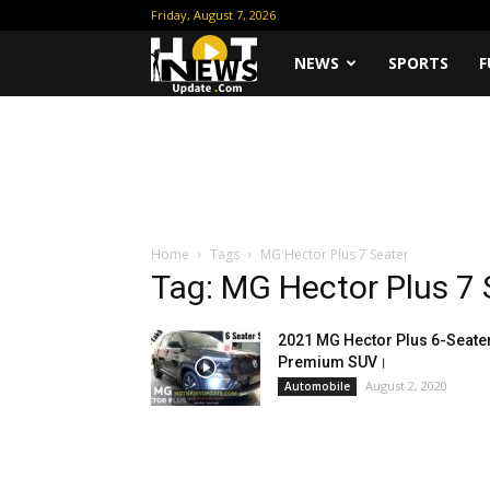
Friday, August 7, 2026
Hot
NEWS
SPORTS
F
News
Update
Home
Tags
MG Hector Plus 7 Seater
Tag: MG Hector Plus 7 
2021 MG Hector Plus 6-Seate
Premium SUV।
August 2, 2020
Automobile