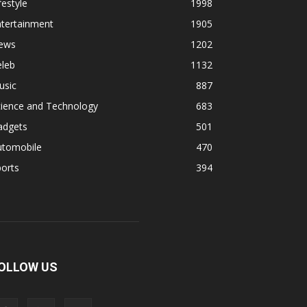
festyle
1998
ntertainment
1905
ews
1202
eleb
1132
usic
887
cience and Technology
683
adgets
501
utomobile
470
orts
394
OLLOW US