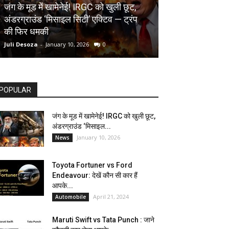
AUTOMOBILE
जंग के मूड में खामेनेई! IRGC को खुली छूट,
अंडरग्राउंड ‘मिसाइल सिटी’ एक्टिव — ट्रंप
Toyota Fortune
की फिर धमकी
देखें कौन सी कार ह
Juli Desoza
-
January 10, 2026
0
dhoni
-
April 21, 202
POPULAR
जंग के मूड में खामेनेई! IRGC को खुली छूट,
अंडरग्राउंड ‘मिसाइल...
January 10, 2026
News
Toyota Fortuner vs Ford
Endeavour: देखें कौन सी कार हैं
आपके...
April 21, 2024
Automobile
Maruti Swift vs Tata Punch : जाने