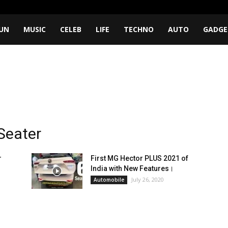
UN
MUSIC
CELEB
LIFE
TECHNO
AUTO
GADGE
Seater
r
First MG Hector PLUS 2021 of
India with New Features।
July 26, 2020
Automobile