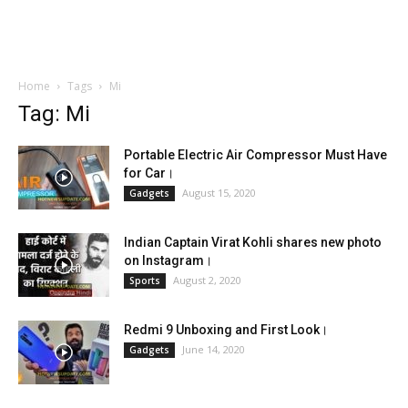
Home
Tags
Mi
Tag: Mi
Portable Electric Air Compressor Must Have
for Car।
August 15, 2020
Gadgets
Indian Captain Virat Kohli shares new photo
on Instagram।
August 2, 2020
Sports
Redmi 9 Unboxing and First Look।
June 14, 2020
Gadgets