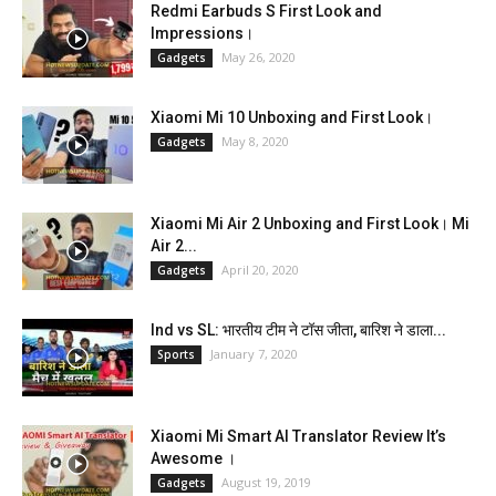
Redmi Earbuds S First Look and
Impressions।
May 26, 2020
Gadgets
Xiaomi Mi 10 Unboxing and First Look।
May 8, 2020
Gadgets
Xiaomi Mi Air 2 Unboxing and First Look। Mi
Air 2...
April 20, 2020
Gadgets
Ind vs SL: भारतीय टीम ने टॉस जीता, बारिश ने डाला...
January 7, 2020
Sports
Xiaomi Mi Smart AI Translator Review It’s
Awesome ।
August 19, 2019
Gadgets