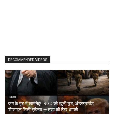
RECOMMENDED VIDEOS
NEWS
जंग के मूड में खामेनेई! IRGC को खुली छूट, अंडरग्राउंड
T
‘मिसाइल सिटी’ एक्टिव — ट्रंप की फिर धमकी
क