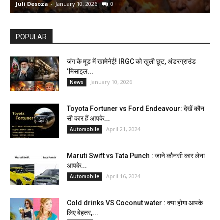
Juli Desoza
-
January 10, 2026
0
d
POPULAR
जंग के मूड में खामेनेई! IRGC को खुली छूट, अंडरग्राउंड
‘मिसाइल...
January 10, 2026
News
Toyota Fortuner vs Ford Endeavour: देखें कौन
सी कार हैं आपके...
April 21, 2024
Automobile
Maruti Swift vs Tata Punch : जाने कौनसी कार लेना
आपके...
April 16, 2024
Automobile
Cold drinks VS Coconut water : क्या होगा आपके
लिए बेहतर,...