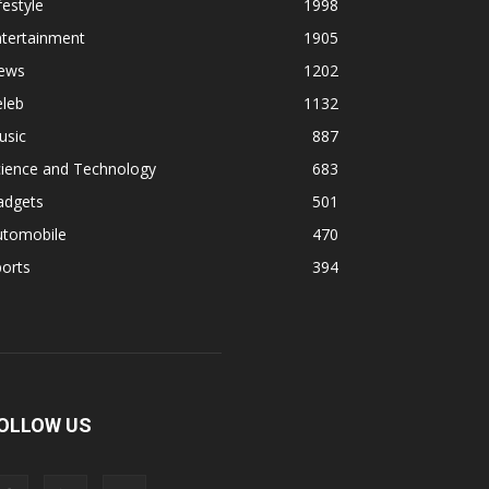
festyle
1998
ntertainment
1905
ews
1202
eleb
1132
usic
887
cience and Technology
683
adgets
501
utomobile
470
orts
394
OLLOW US