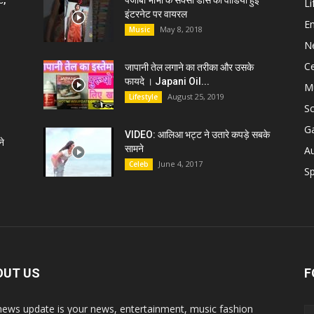
ट,
पंजाबी भाभी के सेक्सी डांस की वीडियो हुई
Li
इंटरनेट पर वायरल
E
May 8, 2018
Music
N
C
जापानी तेल लगाने का तरीका और उसके
फायदे । Japani Oil...
M
August 25, 2019
Lifestyle
S
G
VIDEO: आलिआ भट्ट ने उतारे कपड़े सबके
े
सामने
A
June 4, 2017
Celeb
Sp
OUT US
F
news update is your news, entertainment, music fashion