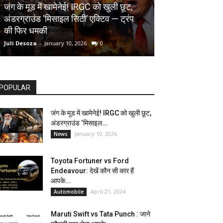
AUTOMOBILE
जंग के मूड में खामेनेई! IRGC को खुली छूट,
अंडरग्राउंड ‘मिसाइल सिटी’ एक्टिव — ट्रंप
Toyota Fortune
की फिर धमकी
देखें कौन सी कार ह
Juli Desoza
-
January 10, 2026
0
dhoni
-
April 21, 202
POPULAR
जंग के मूड में खामेनेई! IRGC को खुली छूट,
अंडरग्राउंड ‘मिसाइल...
January 10, 2026
News
Toyota Fortuner vs Ford
Endeavour: देखें कौन सी कार हैं
आपके...
April 21, 2024
Automobile
Maruti Swift vs Tata Punch : जाने