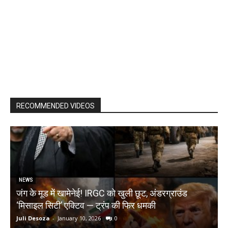
RECOMMENDED VIDEOS
NEWS
जंग के मूड में खामेनेई! IRGC को खुली छूट, अंडरग्राउंड
T
‘मिसाइल सिटी’ एक्टिव — ट्रंप की फिर धमकी
क
Juli Desoza
-
January 10, 2026
0
d