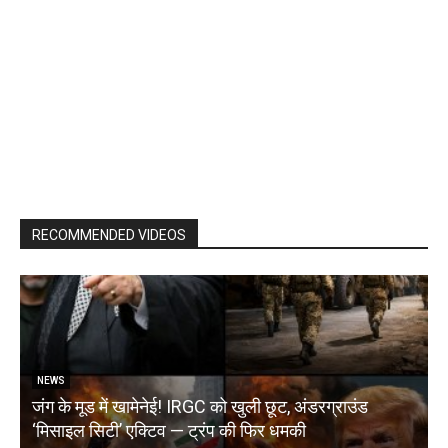
RECOMMENDED VIDEOS
NEWS
जंग के मूड में खामेनेई! IRGC को खुली छूट, अंडरग्राउंड
T
‘मिसाइल सिटी’ एक्टिव — ट्रंप की फिर धमकी
क