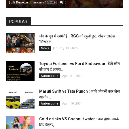
Juli Desoza
-
January 10, 2026
0
d
POPULAR
जंग के मूड में खामेनेई! IRGC को खुली छूट, अंडरग्राउंड
‘मिसाइल...
January 10, 2026
News
Toyota Fortuner vs Ford Endeavour: देखें कौन
सी कार हैं आपके...
April 21, 2024
Automobile
Maruti Swift vs Tata Punch : जाने कौनसी कार लेना
आपके...
April 16, 2024
Automobile
Cold drinks VS Coconut water : क्या होगा आपके
लिए बेहतर,...