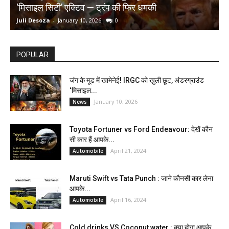
‘मिसाइल सिटी’ एक्टिव — ट्रंप की फिर धमकी
क
Juli Desoza
-
January 10, 2026
0
d
POPULAR
जंग के मूड में खामेनेई! IRGC को खुली छूट, अंडरग्राउंड
‘मिसाइल...
January 10, 2026
News
Toyota Fortuner vs Ford Endeavour: देखें कौन
सी कार हैं आपके...
April 21, 2024
Automobile
Maruti Swift vs Tata Punch : जाने कौनसी कार लेना
आपके...
April 16, 2024
Automobile
Cold drinks VS Coconut water : क्या होगा आपके