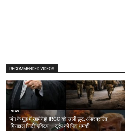
RECOMMENDED VIDEOS
NEWS
जंग के मूड में खामेनेई! IRGC को खुली छूट, अंडरग्राउंड
T
‘मिसाइल सिटी’ एक्टिव — ट्रंप की फिर धमकी
क