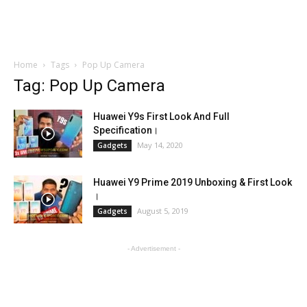
Home
Tags
Pop Up Camera
Tag: Pop Up Camera
Huawei Y9s First Look And Full
Specification।
May 14, 2020
Gadgets
Huawei Y9 Prime 2019 Unboxing & First Look
।
August 5, 2019
Gadgets
- Advertisement -