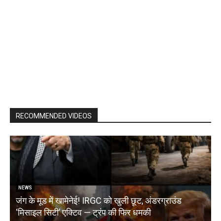
RECOMMENDED VIDEOS
NEWS
जंग के मूड में खामेनेई! IRGC को खुली छूट, अंडरग्राउंड
T
‘मिसाइल सिटी’ एक्टिव — ट्रंप की फिर धमकी
क