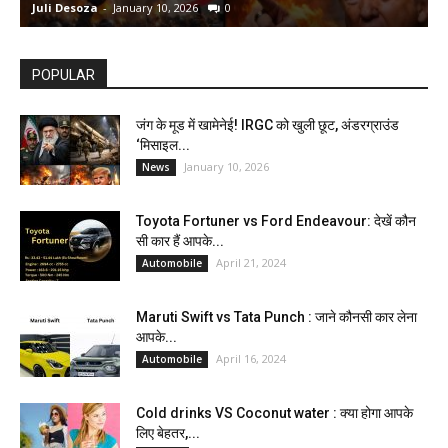
Juli Desoza
-
January 10, 2026
0
d
POPULAR
जंग के मूड में खामेनेई! IRGC को खुली छूट, अंडरग्राउंड
‘मिसाइल...
January 10, 2026
News
Toyota Fortuner vs Ford Endeavour: देखें कौन
सी कार हैं आपके...
April 21, 2024
Automobile
Maruti Swift vs Tata Punch : जाने कौनसी कार लेना
आपके...
April 16, 2024
Automobile
Cold drinks VS Coconut water : क्या होगा आपके
लिए बेहतर,...