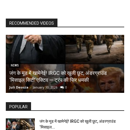
RECOMMENDED VIDEOS
NEWS
जंग के मूड में खामेनेई! IRGC को खुली छूट, अंडरग्राउंड
T
‘मिसाइल सिटी’ एक्टिव — ट्रंप की फिर धमकी
क
Juli Desoza
-
January 10, 2026
0
d
POPULAR
जंग के मूड में खामेनेई! IRGC को खुली छूट, अंडरग्राउंड
‘मिसाइल...