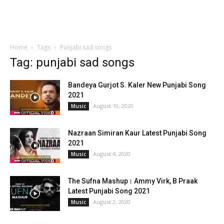
Home
Tags
Punjabi sad songs
Tag: punjabi sad songs
Bandeya Gurjot S. Kaler New Punjabi Song
2021
August 10, 2020
Music
Nazraan Simiran Kaur Latest Punjabi Song
2021
August 4, 2020
Music
The Sufna Mashup। Ammy Virk, B Praak
Latest Punjabi Song 2021
August 2, 2020
Music