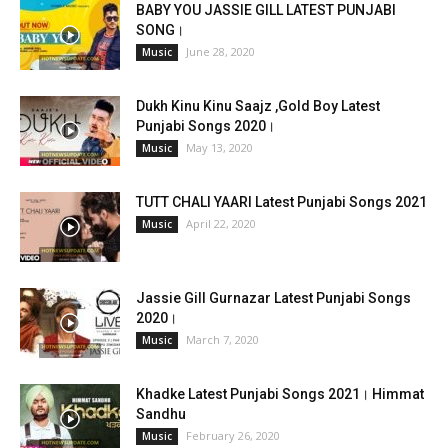
BABY YOU JASSIE GILL LATEST PUNJABI
SONG।
June 28, 2020
Music
Dukh Kinu Kinu Saajz ,Gold Boy Latest
Punjabi Songs 2020।
May 13, 2020
Music
TUTT CHALI YAARI Latest Punjabi Songs 2021
April 22, 2020
Music
Jassie Gill Gurnazar Latest Punjabi Songs
2020।
March 7, 2020
Music
Khadke Latest Punjabi Songs 2021। Himmat
Sandhu
February 26, 2020
Music