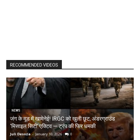
RECOMMENDED VIDEOS
NEWS
जंग के मूड में खामेनेई! IRGC को खुली छूट, अंडरग्राउंड
T
‘मिसाइल सिटी’ एक्टिव — ट्रंप की फिर धमकी
क
Juli Desoza
-
January 10, 2026
0
d