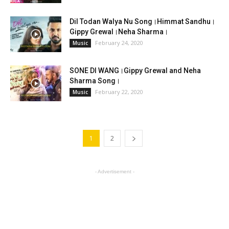
Dil Todan Walya Nu Song।Himmat Sandhu।
Gippy Grewal।Neha Sharma।
February 24, 2020
Music
SONE DI WANG।Gippy Grewal and Neha
Sharma Song।
February 22, 2020
Music
1
2
- Advertisement -