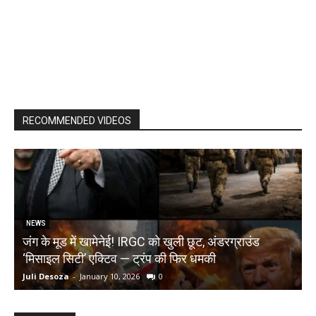
RECOMMENDED VIDEOS
NEWS
जंग के मूड में खामेनेई! IRGC को खुली छूट, अंडरग्राउंड
T
‘मिसाइल सिटी’ एक्टिव — ट्रंप की फिर धमकी
क
Juli Desoza
-
January 10, 2026
0
d